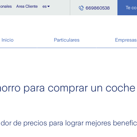
ionales
Area Cliente
es
Te c
669860538
Inicio
Particulares
Empresas
orro para comprar un coche
dor de precios para lograr mejores benefici