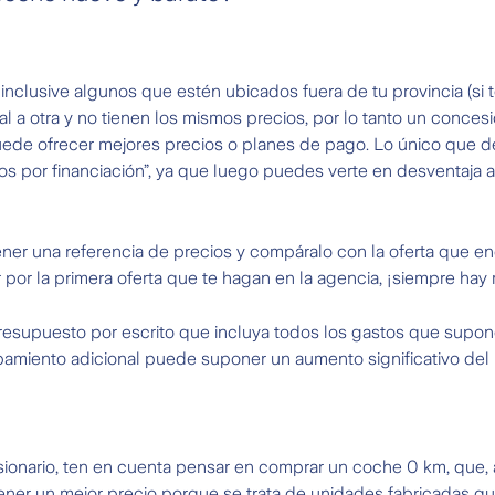
inclusive algunos que estén ubicados fuera de tu provincia (si 
l a otra y no tienen los mismos precios, por lo tanto un conces
puede ofrecer mejores precios o planes de pago. Lo único que
os por financiación”, ya que luego puedes verte en desventaja 
ener una referencia de precios y compáralo con la oferta que en
r por la primera oferta que te hagan en la agencia, ¡siempre ha
presupuesto por escrito que incluya todos los gastos que supo
miento adicional puede suponer un aumento significativo del pr
ionario, ten en cuenta pensar en comprar un coche 0 km, que, 
ener un mejor precio porque se trata de unidades fabricadas q