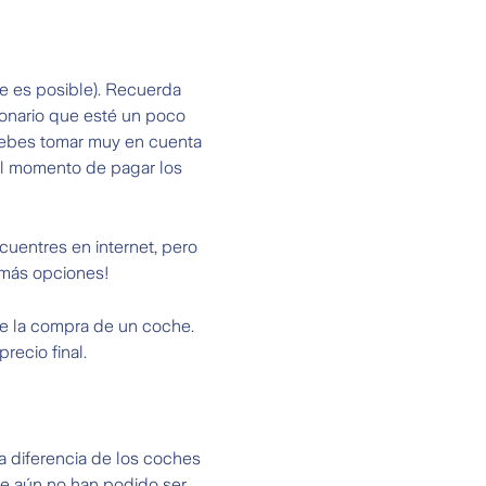
te es posible). Recuerda
ionario que esté un poco
 debes tomar muy en cuenta
al momento de pagar los
cuentres en internet, pero
y más opciones!
ne la compra de un coche.
ecio final.
a diferencia de los coches
ue aún no han podido ser