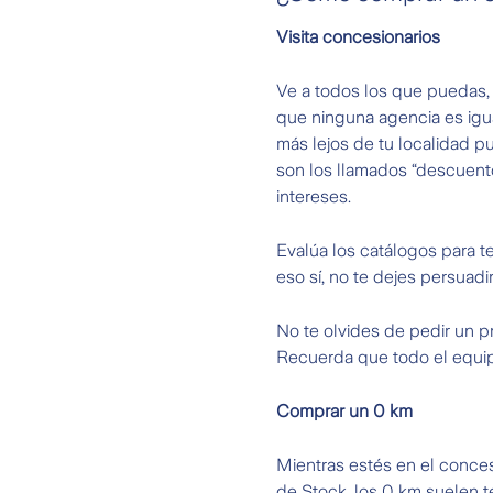
Visita concesionarios
Ve a todos los que puedas, 
que ninguna agencia es igua
más lejos de tu localidad 
son los llamados “descuent
intereses.
Evalúa los catálogos para t
eso sí, no te dejes persuadi
No te olvides de pedir un 
Recuerda que todo el equipa
Comprar un 0 km
Mientras estés en el conces
de Stock, los 0 km suelen t